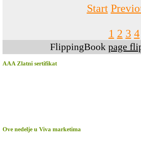
Start
Previo
1
2
3
4
FlippingBook
page fli
AAA Zlatni sertifikat
Ove nedelje u Viva marketima