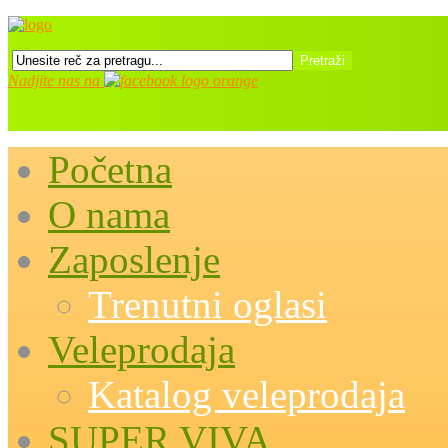
Nadjite nas na
Početna
O nama
Zaposlenje
Trenutni oglasi
Veleprodaja
Katalog veleprodaja
SUPER VIVA