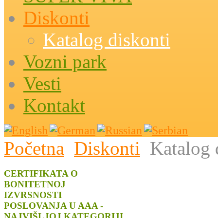
Diskonti
Katalog diskonti
Vozni park
Vesti
Kontakt
Početna
Diskonti
Katalog 
CERTIFIKATA O
BONITETNOJ
IZVRSNOSTI
POSLOVANJA U AAA -
NAJVIŠLJOJ KATEGORIJI