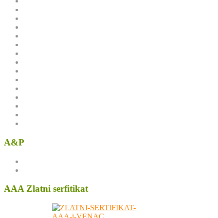
A&P
AAA Zlatni serfitikat